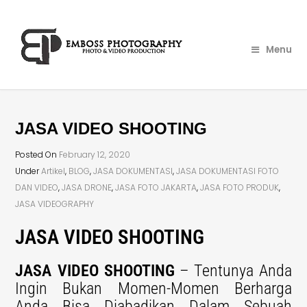
Menu
JASA VIDEO SHOOTING
Posted On
February 12, 2020
Under
Artikel
,
BLOG
,
JASA DOKUMENTASI
,
JASA DOKUMENTASI FOTO
DAN VIDEO
,
JASA DRONE
,
JASA FOTO JAKARTA
,
JASA FOTO PRODUK
,
JASA VIDEOGRAPHY
JASA VIDEO SHOOTING
JASA VIDEO SHOOTING
– Tentunya Anda
Ingin Bukan Momen-Momen Berharga
Anda Bisa Diabadikan Dalam Sebuah