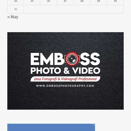
24
25
26
27
28
29
30
31
« May