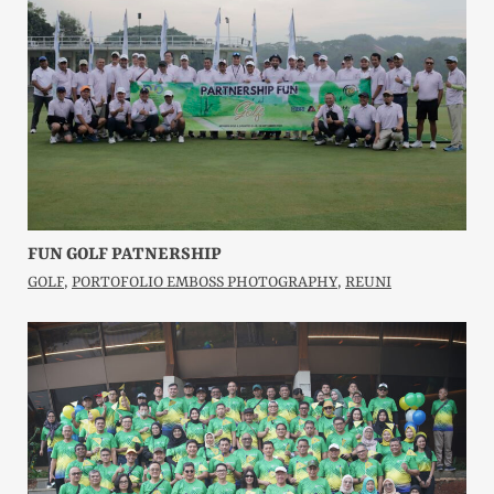
FUN GOLF PATNERSHIP
GOLF
,
PORTOFOLIO EMBOSS PHOTOGRAPHY
,
REUNI