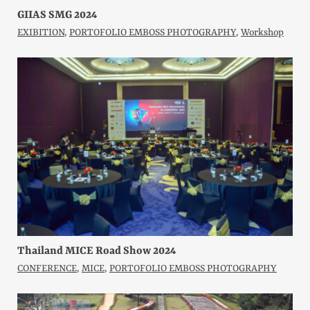
GIIAS SMG 2024
EXIBITION
,
PORTOFOLIO EMBOSS PHOTOGRAPHY
,
Workshop
Thailand MICE Road Show 2024
CONFERENCE
,
MICE
,
PORTOFOLIO EMBOSS PHOTOGRAPHY