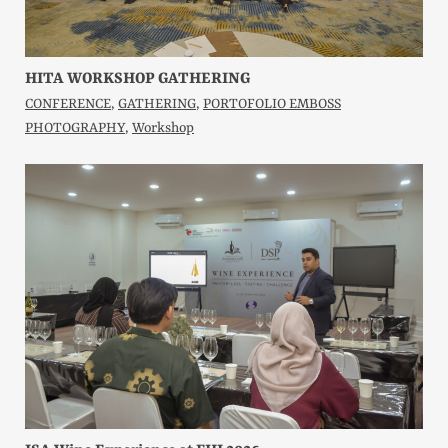
HITA WORKSHOP GATHERING
CONFERENCE
,
GATHERING
,
PORTOFOLIO EMBOSS
PHOTOGRAPHY
,
Workshop