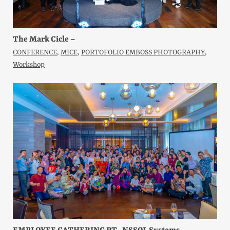
The Mark Cicle –
CONFERENCE
,
MICE
,
PORTOFOLIO EMBOSS PHOTOGRAPHY
,
Workshop