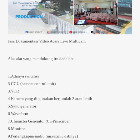
Jasa Dokumentasi Video Acara Live Multicam
Alat alat yang mendukung itu dadalah:
1.Adanya switcher
3.CCU (camera control unit)
3.VTR
4.Kamera yang di gunakan berjumlah 2 atau lebih
5.Sync generator
6.Waveform
7.Character Generator (CG)/inscriber
8.Monitor
9.Perlengkapan audio (mixer,mic dsbnya)