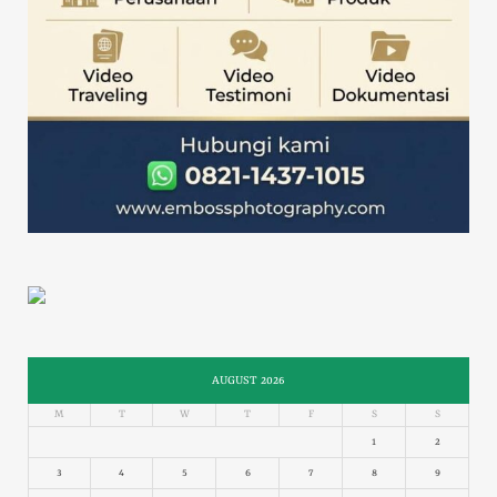
AUGUST 2026
M
T
W
T
F
S
S
1
2
3
4
5
6
7
8
9