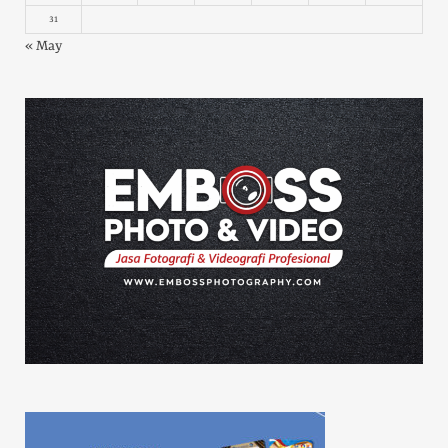
31
« May