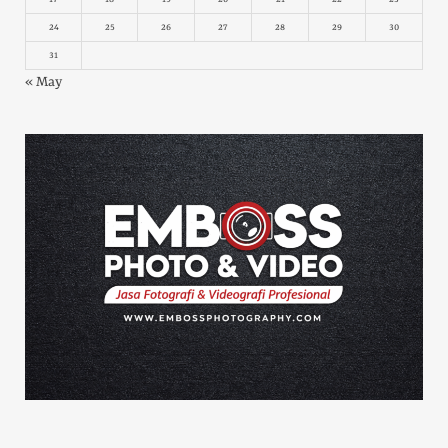
24
25
26
27
28
29
30
31
« May