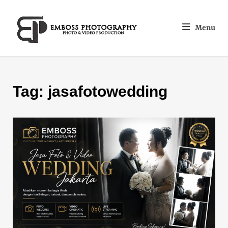
Menu
Tag:
jasafotowedding