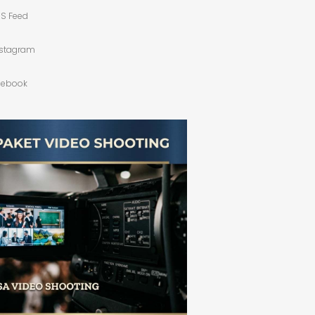
S Feed
nstagram
cebook