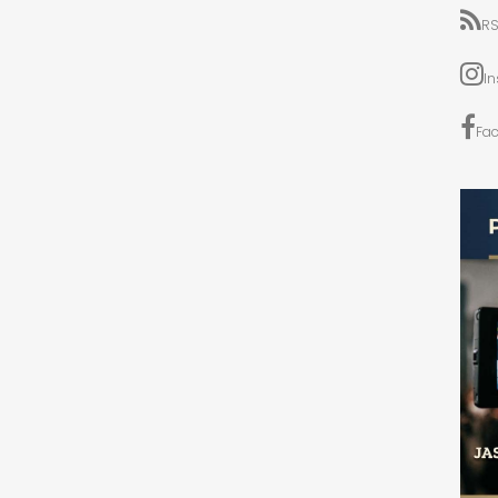
RS
I
Fa