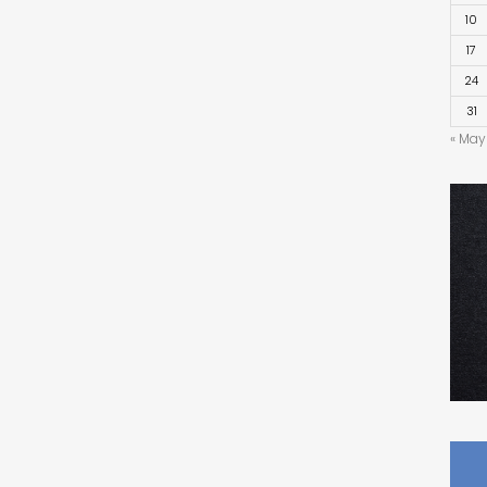
10
17
24
31
« May