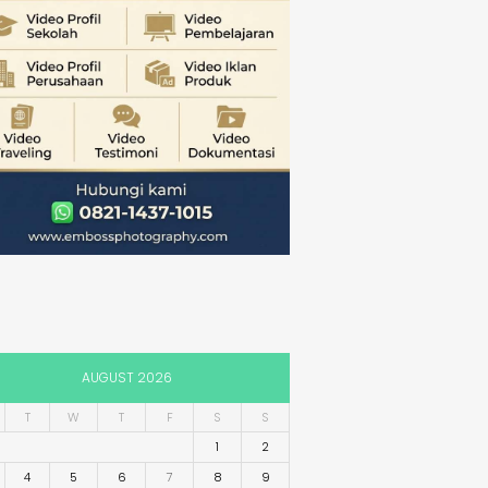
AUGUST 2026
T
W
T
F
S
S
1
2
4
5
6
7
8
9