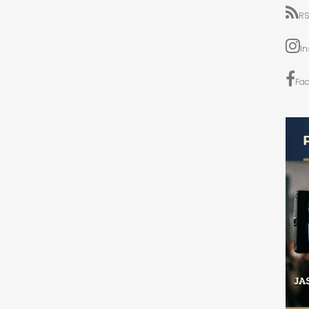
RS
I
Fa