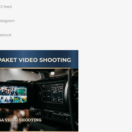
S Feed
nstagram
cebook