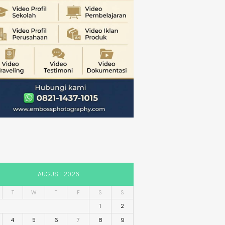
AUGUST 2026
T
W
T
F
S
S
1
2
4
5
6
7
8
9