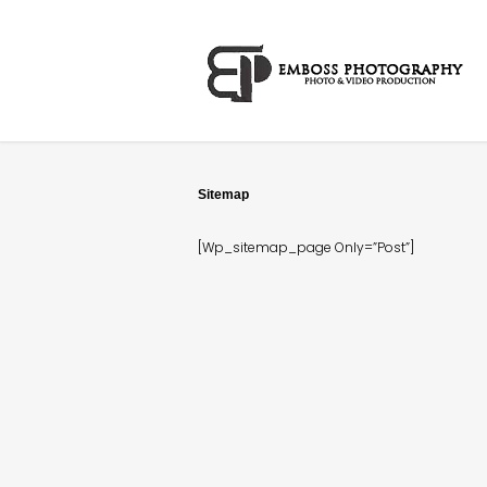
Sitemap
[wp_sitemap_page Only=”post”]