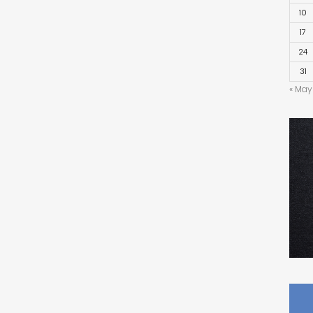
10
17
24
31
« May