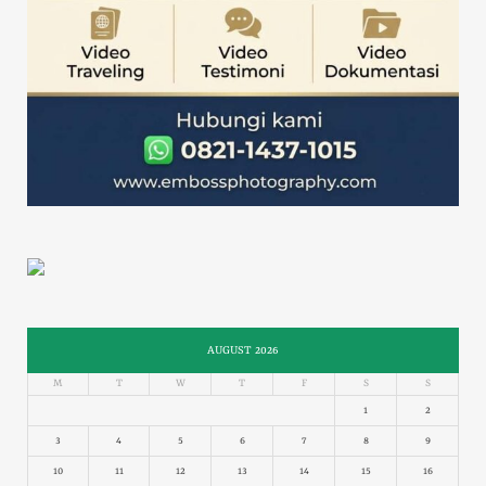
AUGUST 2026
M
T
W
T
F
S
S
1
2
3
4
5
6
7
8
9
10
11
12
13
14
15
16